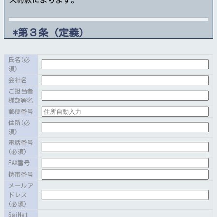
第３条（定義）
（１）「契約者」とはこの約款において、当社と利用契
氏名
(必
約を締結している方をいいます。契約者が１８歳未満の
須)
場合は保護者の承諾を必要とします。
会社名
（２）「利用月」とは毎月２６日からその翌月の２５日
ご担当者
までとします。
様部署名
（３）独自ドメインサーバサービスの最低利用契約期間
郵便番号
は１年とします。
住所
(必
須)
電話番号
(必須)
FAX番号
第２節独自ドメインサーバサービス品目
携帯番号
メールア
ドレス
第４条（独自ドメインサーバサービス品
(必須)
目）
SaiNet