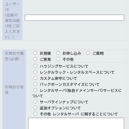
ユーザー
ID
独自ドメインサーバサービス（以下「本サービス」とい
(会員の
います）品目は、次のとおりとします。但し費用は別表
場合は親
参照とします。
IDをご記
（１）SD1(エントリー)
入くださ
い。)
（２）SD2(エコノミー)
（３）SD3(バーチャル)
（４）SDDX(オリジナル)
お問合せ種
お見積
お申し込み
ご質問
（５）カスタマイズサーバ
別
(必須)
ご意見
その他
２ 本サービスは、当社の物理基盤または仮想基盤のサ
ハウジングサービスについて
ーバ設備（以下、「当社サーバ設備」といいます。）を
レンタルラック・レンタルスペースについて
カスタム保守について
提供するサービスとなります。
バックボーンカスタマイズについて
お問合せ項
レンタルサーバ(独自ドメインサーバ)サービスに
目
ついて
サーバラインナップについて
第３節利用契約
追加オプションについて
その他 レンタルサーバ に関することについて
第５条（サービス提供者）