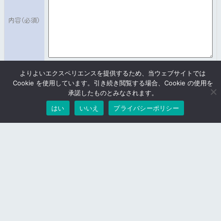
当社の提供する本サービスを用いて契約者以外を対象と
内容
(必須)
して、独自のサービスを行うサービス提供者は、この約
款に定める契約の他に、別途定める「サービス提供者契
約」を結ぶ必要があります。
よりよいエクスペリエンスを提供するため、当ウェブサイトでは
Cookie を使用しています。引き続き閲覧する場合、Cookie の使用を
第６条（権利譲渡の禁止）
承諾したものとみなされます。
はい
いいえ
プライバシーポリシー
契約者は、本サービスの提供を受ける権利を第三者に譲
渡することはできません。ただし、第１１条（法人の契
約者の地位の承継）及び第１２条（個人の契約者の地位
HOME
SaiNetCloud
ホスティング
の承継）においてはこの限りではありません。
ホスティング・ハウジングお見積・お問合せ
彩ネット株式会社
第４節利用申込等
〒332-0034
埼玉県川口市並木2丁目
25番3号SaiNetビル