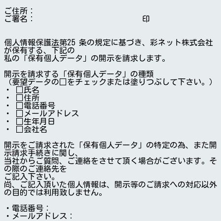
ご住所：

ご署名：　　　　　　　　　　　　　 印

個人情報保護法第25 条の規定に基づき、彩ネット株式会社
が保有する、下記の

私の「保有個人データ」の開示を請求します。

開示を請求する「保有個人データ」の種類

（要望データの□をチェックまたは塗りつぶして下さい。）

・ □氏名

・ □住所

・ □電話番号

・ □メールアドレス

・ □生年月日

・ □会社名

開示をご請求された「保有個人データ」の特定の為、また開
示請求手続きに関し、

当社からご質問、ご連絡をさせて頂く場合がございます。そ
の際のご連絡先を

ご記入下さい。

尚、ご記入頂いた個人情報は、開示等のご請求への対応以外
の目的では利用致しません。

・電話番号：

・メールアドレス：
