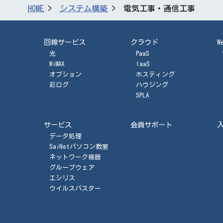
HOME
システム構築
電気工事・通信工事
回線サービス
クラウド
W
光
PaaS
WiMAX
IaaS
オプション
ホスティング
彩ログ
ハウジング
SPLA
サービス
会員サポート
データ処理
SaiNetパソコン教室
ネットワーク機器
グループウェア
エシリス
ウイルスバスター