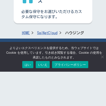
ズ
必要な保守をお選びいただけるカス
タム保守になります。
HOME
SaiNetCloud
ハウジング
彩ネット株式会社
よりよいエクスペリエンスを提供するため、当ウェブサイトでは
Cookie を使用しています。引き続き閲覧する場合、Cookie の使用を
〒332-0034
承諾したものとみなされます。
埼玉県川口市並木2丁目
25番3号SaiNetビル
はい
いいえ
プライバシーポリシー
TEL:048-259-2366
FAX:048-259-2870
検索する
© SaiNet Corporation