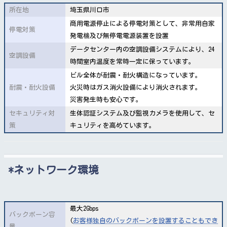
所在地
埼玉県川口市
商用電源停止による停電対策として、非常用自家
停電対策
発電機及び無停電電源装置を設置
データセンター内の空調設備システムにより、24
空調設備
時間室内温度を常時一定に保っています。
ビル全体が耐震・耐火構造になっています。
耐震・耐火設備
火災時はガス消火設備により消火されます。
災害発生時も安心です。
セキュリティ対
生体認証システム及び監視カメラを使用して、セ
策
キュリティを高めています。
ネットワーク環境
最大2Gbps
バックボーン容
(
お客様独自のバックボーンを設置することもでき
量