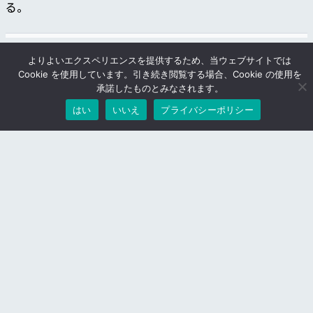
る。
第３３条（免責）
よりよいエクスペリエンスを提供するため、当ウェブサイトでは
Cookie を使用しています。引き続き閲覧する場合、Cookie の使用を
（１）当社は原則として契約者自身が使用するハードウェア
承諾したものとみなされます。
及びソフトウェアの無償のサポートは行いません。
はい
いいえ
プライバシーポリシー
（２）契約者が自らの判断で著作権侵害等の違法の行為或い
は公序良俗に反する行為をし、責任問題が発生した場合、そ
の責任は契約者自身に帰属し、当社は何ら責任を負いませ
ん。
（３）当社は火災、地震、水害、落雷、その他の天災地変、
テロ、公害、停電、異常電圧、不正アクセスなどの事件事故
によりSaiNetデータセンターサービスが停止した場合でも、
何らの責任も負いません。
（４）当社が契約者に対して、物件の引渡しを受けた後、４
８時間以内に物件の性能の欠陥につき書面による通知をしな
かった場合は、物件は通常の性能を備えた状態で契約者に引
渡されたものとします。