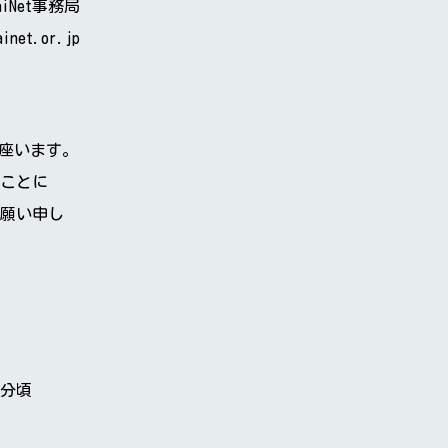
aiNet事務局
ainet.or.jp
御座います。
ことに
願い申し
０分頃