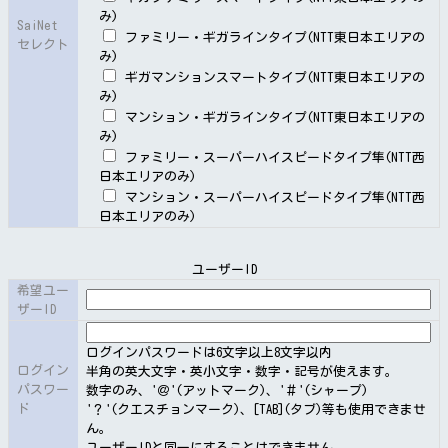
第１１条（法人の会員の地位の承継）
み)
SaiNet
ファミリー・ギガラインタイプ(NTT東日本エリアの
セレクト
（１）会員である法人が合併その他の理由により、その
み)
地位の承継があったときは、合併後存続する法人若しく
ギガマンションスマートタイプ(NTT東日本エリアの
み)
は合併により設立された法人等は、承継したことを証明
マンション・ギガラインタイプ(NTT東日本エリアの
する書類を添えて、承継の日から３０日以内にその旨を
み)
当社に通知してください。
ファミリー・スーパーハイスピードタイプ隼(NTT西
（２）第９条（申込の拒絶）の規定は、前項の場合につ
日本エリアのみ)
いて準用します。
マンション・スーパーハイスピードタイプ隼(NTT西
日本エリアのみ)
（３）前項の場合において、地位を承継した者が２名以
上あるときは、そのうちの１名を当社に対する代表者と
定め、あわせて書面によりその旨を当社に通知してくだ
ユーザーID
希望ユー
さい。これを変更したときも同様とします。
ザーID
（４）当社は、前項の規定による通知があるまでの間、
その地位を承継した者のうち１名を代表者とみなしま
ログインパスワードは6文字以上8文字以内
す。
ログイン
半角の英大文字・英小文字・数字・記号が使えます。
パスワー
数字のみ、'＠'(アットマーク)、'＃'(シャープ)
ド
'？'(クエスチョンマーク)、[TAB](タブ)等も使用できませ
ん。
第１２条（個人の会員の地位の承継）
ユーザーIDと同一にすることはできません。