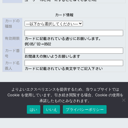
（１）会員である個人が死亡した場合には、相続人が第
１９条（１）に従い契約を解除することにより、当該個
カード情報
カードの
人に係る本サービスは終了します。ただし、当社に申し
種類
出ることにより、相続人（相続人が複数あるときは、遺
産分割協議により会員の地位を承継をした者で１名に限
有効期限
カードに記載されている通りにお願いします。
ります）は、引き続き当該契約による本サービスの提供
例)05/'02→0502
を受けることができます。この場合、相続人は死亡した
カード番
会員の当該契約上の地位を承継するものとします。
号
お間違えの無いようお願いします
（２）第９条（申込の拒絶）の規定は、前項の場合につ
カード名
義人
カードに記載されている英文字でご記入下さい
いて準用します。
追加メールアドレス(オプション)
第１３条（会員の氏名等の変更）
よりよいエクスペリエンスを提供するため、当ウェブサイトでは
追加メール1
Cookie を使用しています。引き続き閲覧する場合、Cookie の使用を
メール
承諾したものとみなされます。
会員は、その氏名、商号、代表者、住所等に変更があっ
アドレス
つける(月額330円)
つけない
１
たときは、速やかにその旨を当社に通知してください。
はい
いいえ
プライバシーポリシー
希望ユーザーID@sainet.or.jp
メールア
「メールアドレス」を「つけない」と選択した場合は利用
ドレス
できません