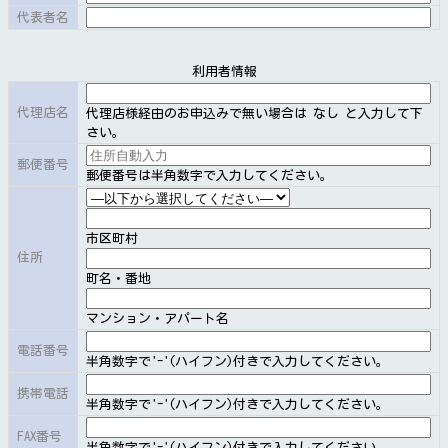
代表者名
本サービスの利用契約は、利用申込に対して、当社がこ
れを承諾したときに成立します。
利用者情報
代理店名
代理店様経由のお申込みで無い場合は なし と入力して下
第９条（申込の拒絶）
さい。
郵便番号
（１）当社は、次の各号に該当する場合には、本サービ
郵便番号は半角数字で入力してください。
スの利用の申込を承諾しない場合があります。
［１］申込に係る本サービスの提供又は当該サービスに
市区町村
係る装置の保守が技術上著しく困難な場合
住所
［２］本サービスの申込者が、当該申込に係る契約上の
町名・番地
義務を怠るおそれがあることが明らかである場合
［３］本サービスの申込者が、第１４条（提供の停止）
マンション・アパート名
第１項に該当する場合
電話番号
半角数字で'-'(ハイフン)付きで入力してください。
［４］本サービスの契約申込書に虚偽の事実を記載した
場合
携帯電話
半角数字で'-'(ハイフン)付きで入力してください。
［５］その他前各号に準ずる場合で、当社が、契約締結
FAX番号
を適当でないと判断した場合
半角数字で'-'(ハイフン)付きで入力してください。