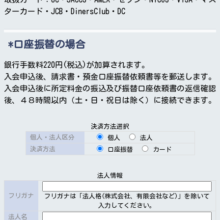
ターカード・JCB・DinersClub・DC
第４節利用申込等
口座振替の場合
第７条（利用申込）
銀行手数料220円(税込)が加算されます。
入会申込後、請求書・預金口座振替依頼書等を郵送します。
（１）本サービスの利用申込は、原則として弊社ウェブ
入会申込後に所定料金の振込及び振替口座依頼書の返信確認
サイト上で行います。
後、４８時間以内（土・日・祝日は除く）に接続できます。
（２）当社が認めた場合に限り、別に定める契約申込書
に次の事項を記載して当社に提出していただくことによ
決済方法選択
り書類での利用申込を受け付けます。
個人・法人区分
個人
法人
［１］利用申込をする方の氏名又は商号及び住所又は居
決済方法
口座振替
カード
所、法人にあってはその代表者の氏名
［２］オプションサービス品目
［３］その他本サービスの提供を受けるために必要な事
法人情報
項
フリガナ
フリガナは「法人格(株式会社、有限会社など)」を除いて
入力してください。
法人名
第８条（利用契約の成立）