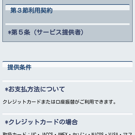
第３節利用契約
第５条（サービス提供者）
当社の提供する本サービスを用いて会員以外を対象とし
て、独自のサービスを行うサービス提供者は、この約款
に定める契約の他に、別途定める「サービス提供者契
約」を結ぶ必要があります。
提供条件
第６条（権利譲渡の禁止）
お支払方法について
会員は、本サービスの提供を受ける権利を第三者に譲渡
クレジットカードまたは口座振替がご利用できます。
することはできません。ただし、第１１条（法人の会員
の地位の承継）及び第１２条（個人の会員の地位の承
継）においてはこの限りではありません。
クレジットカードの場合
取扱カード：UC・JACCS・AMEX・セゾン・NICOS・VISA・マス