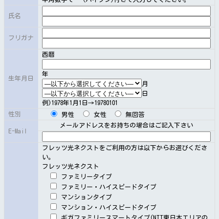
（２）前項の規定により、本サービスの利用の申込を拒
氏名
絶した場合は、当社は、申込者に対しその旨を通知しま
す。
フリガナ
西暦
年
第５節契約事項の変更等
生年月日
月
日
例)1978年1月1日→19780101
第１０条（契約事項の変更等）
性別
男性
女性
無回答
メールアドレスをお持ちの場合はご記入下さい
E-Mail
（１）会員は、本サービス品目の変更をすることができ
ます。この場合、当社が別に定める申請書に所定の事項
フレッツ光ネクストをご利用の方は以下からお選びくださ
を記載して提出していただきます。
い。
フレッツ光ネクスト
（２）当社は、前項の請求があったときは、第８条（利
ファミリータイプ
用契約の成立）、第９条（申込の拒絶）の規定に準じて
ファミリー・ハイスピードタイプ
取り扱います。
マンションタイプ
マンション・ハイスピードタイプ
ギガファミリースマートタイプ(NTT東日本エリアの