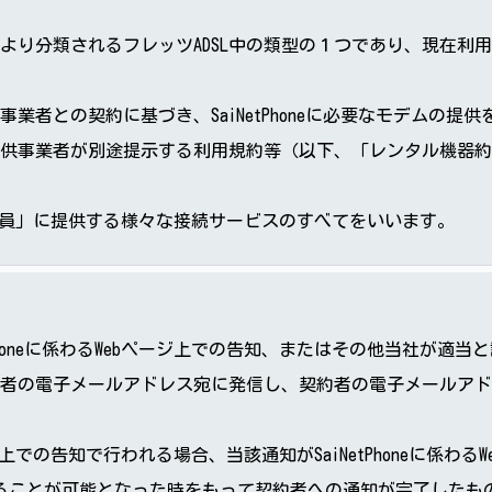
より分類されるフレッツADSL中の類型の１つであり、現在利
者との契約に基づき、SaiNetPhoneに必要なモデムの提
供事業者が別途提示する利用規約等（以下、「レンタル機器約
et会員」に提供する様々な接続サービスのすべてをいいます。
Phoneに係わるWebページ上での告知、またはその他当社が適
者の電子メールアドレス宛に発信し、契約者の電子メールアド
ジ上での告知で行われる場合、当該通知がSaiNetPhoneに係わるW
することが可能となった時をもって契約者への通知が完了したも