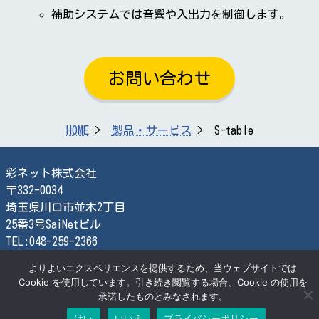
補助システムでは音響や入出力を制御します。
お問い合わせ
HOME
製品・サービス
S-table
彩ネット株式会社
〒332-0034
埼玉県川口市並木2丁目
25番3号SaiNetビル
TEL:048-259-2366
FAX:048-259-2870
よりよいエクスペリエンスを提供するため、当ウェブサイトでは
検索する
Cookie を使用しています。引き続き閲覧する場合、Cookie の使用を
承諾したものとみなされます。
はい
いいえ
プライバシーポリシー
© SaiNet Corporation