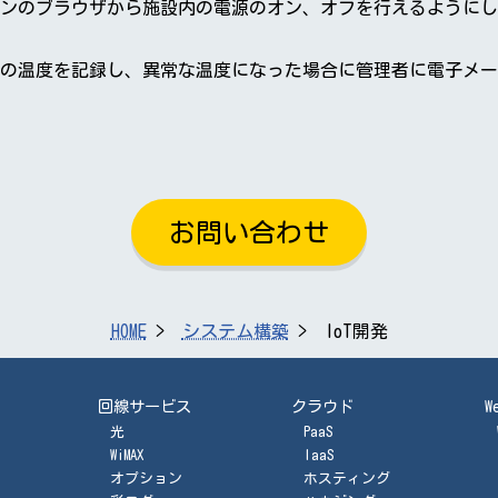
ンのブラウザから施設内の電源のオン、オフを行えるようにし
の温度を記録し、異常な温度になった場合に管理者に電子メー
お問い合わせ
HOME
システム構築
IoT開発
回線サービス
クラウド
W
光
PaaS
WiMAX
IaaS
オプション
ホスティング