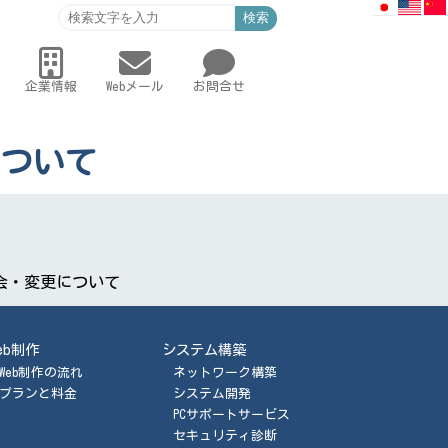
検索
企業情報
Webメール
お問合せ
ついて
会・変更について
eb制作
システム構築
Web制作の流れ
ネットワーク構築
プランと料金
システム開発
PCサポートサービス
セキュリティ診断