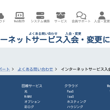
ウド
Web制作
システム構築
サービス
会員サポート
入会・変更
よくある問い合わせ
入会・変更
ーネットサービス入会・変更に
ポート
よくある問い合わせ
インターネットサービス入
回線サービス
クラウド
W
光
PaaS
WiMAX
IaaS
オプション
ホスティング
彩ログ
ハウジング