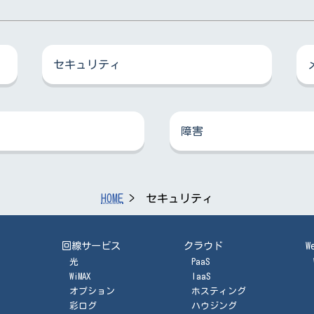
セキュリティ
障害
HOME
セキュリティ
回線サービス
クラウド
W
光
PaaS
WiMAX
IaaS
オプション
ホスティング
彩ログ
ハウジング