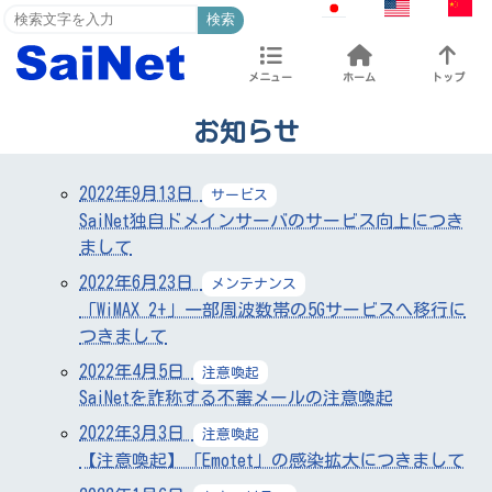
検索
メニュー
ホーム
トップ
お知らせ
2022年9月13日
サービス
SaiNet独自ドメインサーバのサービス向上につき
まして
2022年6月23日
メンテナンス
「WiMAX 2+」一部周波数帯の5Gサービスへ移行に
つきまして
2022年4月5日
注意喚起
SaiNetを詐称する不審メールの注意喚起
2022年3月3日
注意喚起
【注意喚起】「Emotet」の感染拡大につきまして