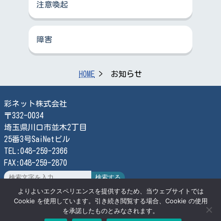
注意喚起
障害
HOME
お知らせ
彩ネット株式会社
〒332-0034
埼玉県川口市並木2丁目
25番3号SaiNetビル
TEL:048-259-2366
FAX:048-259-2870
検索する
よりよいエクスペリエンスを提供するため、当ウェブサイトでは
Cookie を使用しています。引き続き閲覧する場合、Cookie の使用
© SaiNet Corporation
を承諾したものとみなされます。